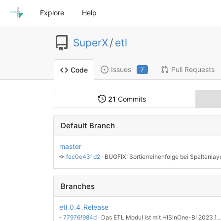
Explore
Help
SuperX
/
etl
Issues
Pull Requests
Code
7
21
Commits
Default Branch
master
fec0e431d2
 · 
Branches
etl_0.4_Release
77976f984d
 · 
Das ETL Modul ist mit HISinOne-BI 2023.12 oder höher nicht kompatibel, wg. geänderter Klassen mit