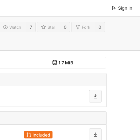
Sign In
7
0
0
Watch
Star
Fork
1.7 MiB
Included
#4