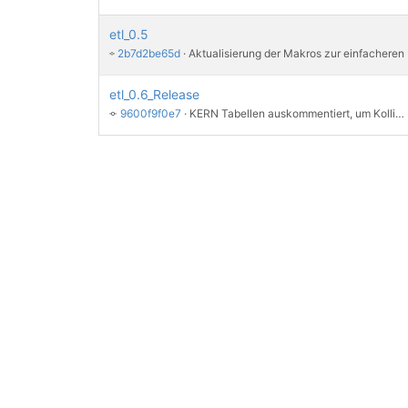
etl_0.5
2b7d2be65d
 · 
etl_0.6_Release
9600f9f0e7
 · 
KERN Tabellen auskommentiert, um Kollision beim install/uninstall zu vermeiden