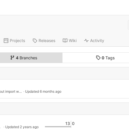
Projects
Releases
Wiki
Activity
4
Branches
0
Tags
BUGFIX: Sortierreihenfolge bei Spaltenlayout import wurde nicht korrekt verwendet.
 · Updated 
6 months ago
13
0
 gleichem Namen im Kernmodul. 
 · Updated 
2 years ago