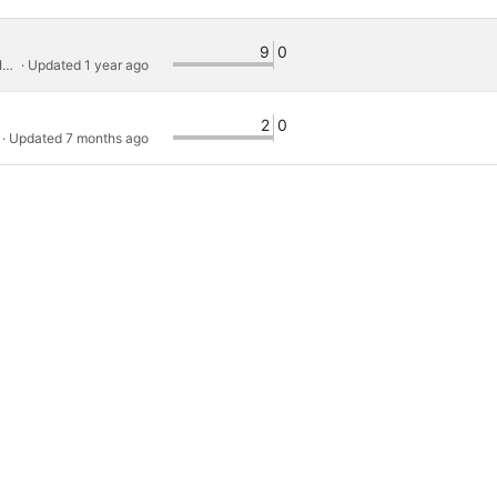
9
0
Aktualisierung der Makros zur einfacheren Installation mit Quelldateien vergl im Wiki Hochschuleigene Laderoutinen
 · Updated 
1 year ago
2
0
 · Updated 
7 months ago