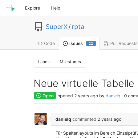
Explore
Help
SuperX
/
rpta
Code
Pull Requests
Issues
22
Labels
Milestones
Neue virtuelle Tabelle
Open
opened
2 years ago
by
danielq
· 0 com
danielq
commented
2 years ago
Für Spaltenlayouts im Bereich Einzelprüf