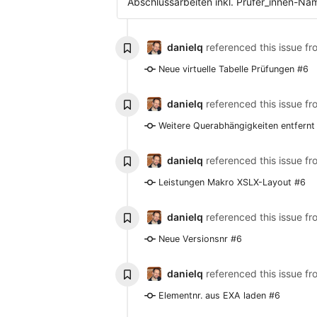
Abschlussarbeiten inkl. Prüfer_innen-N
danielq
referenced this issue f
Neue virtuelle Tabelle Prüfungen #6
danielq
referenced this issue f
Weitere Querabhängigkeiten entfernt
danielq
referenced this issue f
Leistungen Makro XSLX-Layout #6
danielq
referenced this issue f
Neue Versionsnr #6
danielq
referenced this issue f
Elementnr. aus EXA laden #6