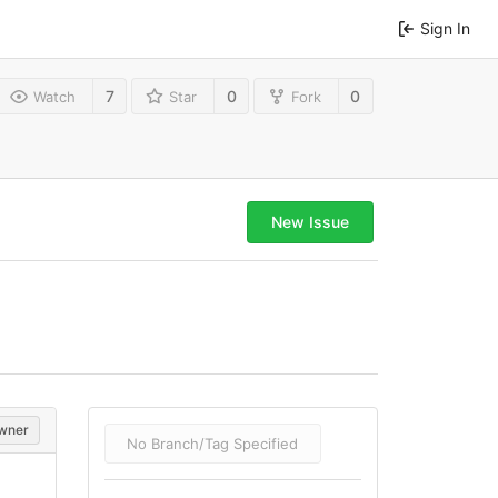
Sign In
7
0
0
Watch
Star
Fork
New Issue
wner
No Branch/Tag Specified